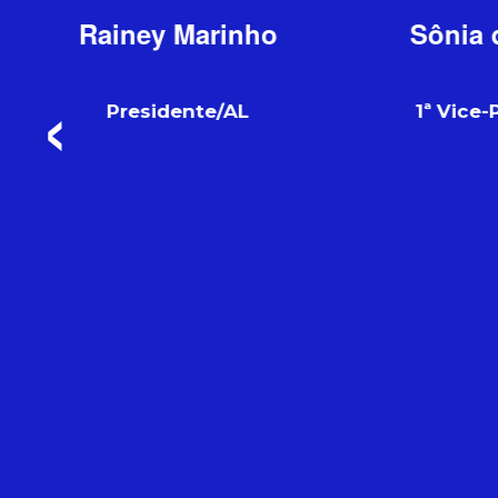
Sônia dos Santos
1ª Vice-Presidenta/RJ
G
2ª 