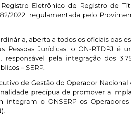
 Registro Eletrônico de Registro de T
.382/2022, regulamentada pelo Provime
inária, aberta a todos os oficiais das e
s Pessoas Jurídicas, o ON-RTDPJ é um
o, responsável pela integração dos 3.7
blicos – SERP.
utivo de Gestão do Operador Nacional d
finalidade precípua de promover a impl
integram o ONSERP os Operadores Na
).