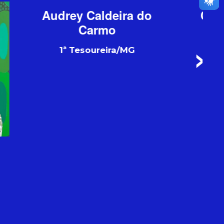
a do
Cristiana Cantídio
G
2ª Tesoureira/RN