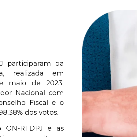
J participaram da
ia, realizada em
de maio de 2023,
ador Nacional com
onselho Fiscal e o
98,38% dos votos.
do ON-RTDPJ e as