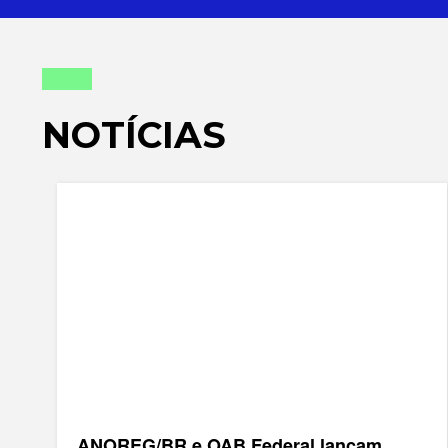
NOTÍCIAS
ANOREG/BR e OAB Federal lançam