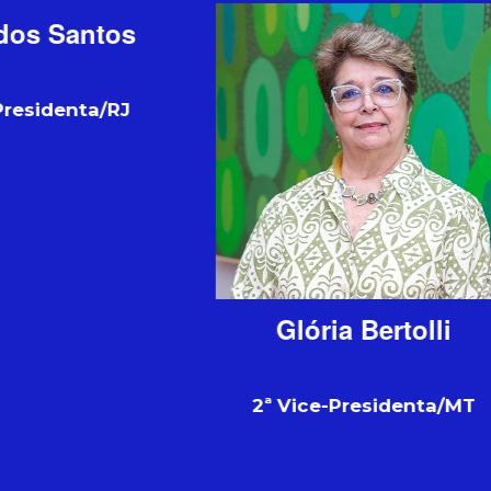
Audrey Caldeir
Carmo
1ª Tesoureira/M
lória Bertolli
Vice-Presidenta/MT